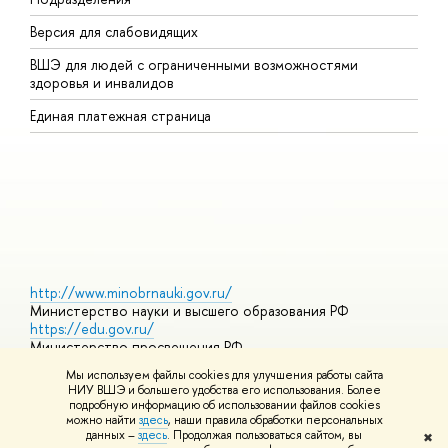
Версия для слабовидящих
К
ВШЭ для людей с ограниченными возможностями
П
здоровья и инвалидов
Р
Единая платежная страница
Я
В
О
http://www.minobrnauki.gov.ru/
Министерство науки и высшего образования РФ
https://edu.gov.ru/
Министерство просвещения РФ
https://elearning.hse.ru/mooc
Мы используем файлы cookies для улучшения работы сайта
Массовые открытые онлайн-курсы
НИУ ВШЭ и большего удобства его использования. Более
подробную информацию об использовании файлов cookies
можно найти
здесь
, наши правила обработки персональных
данных –
здесь
. Продолжая пользоваться сайтом, вы
✖
© НИУ ВШЭ 1993–2026
Адреса и контакты
Условия