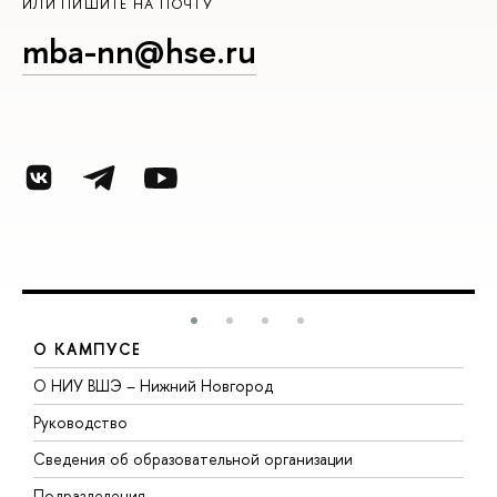
ИЛИ ПИШИТЕ НА ПОЧТУ
mba-nn@hse.ru
О КАМПУСЕ
О НИУ ВШЭ – Нижний Новгород
Б
Руководство
М
Сведения об образовательной организации
В
Подразделения
В