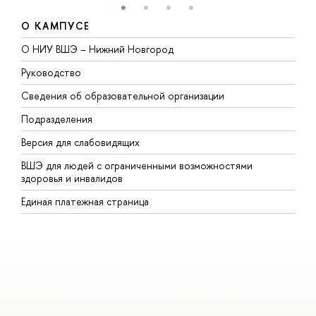
О КАМПУСЕ
О НИУ ВШЭ – Нижний Новгород
Б
Руководство
М
Сведения об образовательной организации
В
Подразделения
В
Версия для слабовидящих
К
ВШЭ для людей с ограниченными возможностями
П
здоровья и инвалидов
Р
Единая платежная страница
Я
В
О